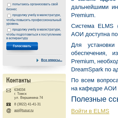
попытаюсь организовать свой
дальнейшими ин
бизнес
Premium.
продолжу учебу в магистратуре,
чтобы повысить профессиональный
уровень
Система ELMS (
продолжу учебу в магистратуре,
АОИ доступна по
чтобы подготовиться к поступлению
в аспирантуру
Для установки
обеспечения, и
Premium, необхо
Все опросы...
DreamSpark по а
По всем вопрос
на кафедре АОИ
634034
г. Томск
Полезные сс
ул. Вершинина 74
8 (3822) 41-41-31
Войти в ELMS
aoi@tusur.ru