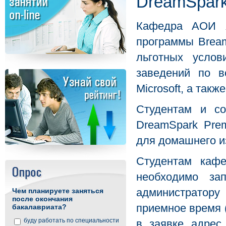
DreamSpar
Кафедра АОИ я
программы Вream
льготных услов
заведений по в
Microsoft, а так
Студентам и с
DreamSpark Pre
для домашнего и
Студентам кафе
необходимо за
администратор
Чем планируете заняться
после окончания
приемное время (
бакалавриата?
буду работать по специальности
в заявке адрес