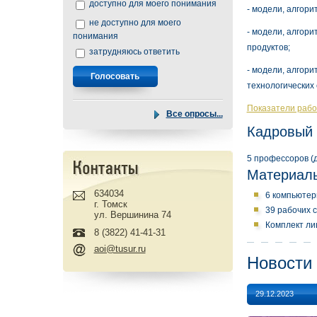
доступно для моего понимания
- модели, алгор
не доступно для моего
- модели, алгор
понимания
продуктов;
затрудняюсь ответить
- модели, алгор
технологических 
Показатели раб
Все опросы...
Кадровый 
5 профессоров (до
Материаль
634034
6 компьютер
г. Томск
39 рабочих 
ул. Вершинина 74
Комплект ли
8 (3822) 41-41-31
aoi@tusur.ru
Новости
29.12.2023