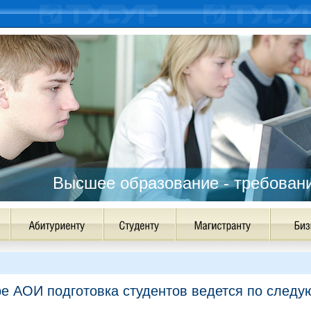
Высшее образование - требован
е АОИ подготовка студентов ведется по след