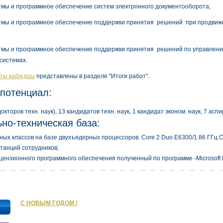
итмы и программное обеспечение систем электронного документооборота;
итмы и программное обеспечение поддержки принятия решений при продви
итмы и программное обеспечение поддержки принятия решений по управлению
системах.
оты кафедры
представлены в разделе "Итоги работ".
потенциал:
кторов техн. наук), 13 кандидатов техн. наук, 1 кандидат эконом. наук, 7 аспи
но-техническая база:
ных классов на базе двухъядерных процессоров: Core 2 Duo E6300/1.86 ГГц C
станций сотрудников;
цензионного программного обеспечения полученный по программе -Microsoft D
С НОВЫМ ГОДОМ !