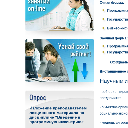
Очная форма:
Программна
Государств
Бизнес-инф
Заочная форма:
Программна
Государств
Официальный с
Дистанционное 
Научные 
- веб-ориентиро
предприятия;
- объектно-орие
Изложение преподавателем
лекционного материала по
социально-эконо
дисциплине "Введение в
программную инженерию»
- модели, алгор