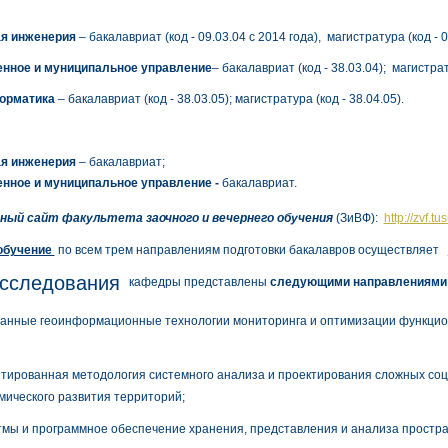
я инженерия
– бакалавриат (код - 09.03.04 с 2014 года), магистратура (код - 0
енное и муниципальное управление
– бакалавриат
(код - 38.03.04);
магистра
орматика
– бакалавриат (код - 38.03.05); магистратура (код - 38.04.05).
я инженерия
– бакалавриат;
енное и муниципальное управление -
бакалавриат.
айт факультета заочного и вечернего обучения
(ЗиВФ):
http://zvf.tus
обучение
по всем трем направлениям подготовки бакалавров
осуществляет
исследования
кафедры представлены
следующими направлениями
ванные геоинформационные технологии мониторинга и оптимизации функц
нтированная методология системного анализа и проектирования сложных соц
мического развития территорий;
итмы и программное обеспечение хранения, представления и анализа простр