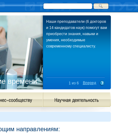
Наши преподаватели (6 докторов
и 14 кандидатов наук) помогут вам
приобрести знания, навыки и
умения, необходимые
современному специалисту.
ие времени
Вперед
1 из 6
ующим направлениям: