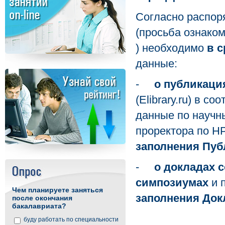
Согласно распо
(просьба ознаком
) необходимо
в с
данные:
-
о публикаци
(Elibrary.ru) в с
данные по научн
проректора по НР
заполнения Пуб
-
о докладах 
симпозиумах
и п
Чем планируете заняться
заполнения Док
после окончания
бакалавриата?
буду работать по специальности