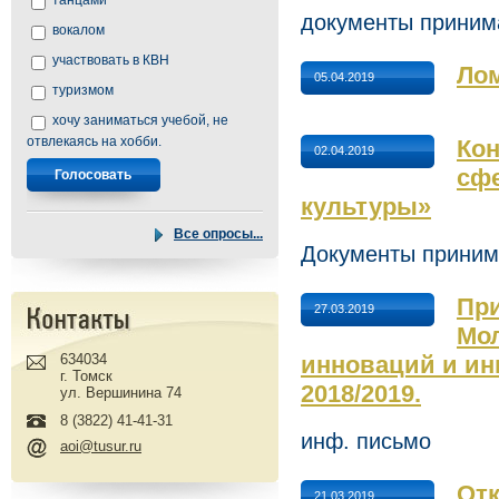
танцами
документы принима
вокалом
участвовать в КВН
Лом
05.04.2019
туризмом
хочу заниматься учебой, не
отвлекаясь на хобби.
Кон
02.04.2019
сфе
культуры»
Все опросы...
Документы принима
При
27.03.2019
Мол
634034
инноваций и ин
г. Томск
2018/2019.
ул. Вершинина 74
8 (3822) 41-41-31
инф. письмо
aoi@tusur.ru
Отк
21.03.2019